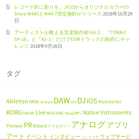
レコード針に彩りを。JICOからオリジナルカラーの
Shure M44GとM44-7用交換針がリリース
2018年10月29
日
アーティストが教える音楽制作術 Vol.3：『TORAIZ
SP-16』と『AS-1』だけでEDMトラックの制作にチャ
レンジ
2018年9月26日
タグ
DAW
DJ
iOS
Ableton
AKAI
Kickstarter
Android
DIY
KORG
Live
Native Instruments
landr
MASCHINE
MPC
Moog
アナログ
PR
アプリ
Pioneer
Roland
アクセサリー
アート
イベント
インタビュー
ウェブサービ
インテリア