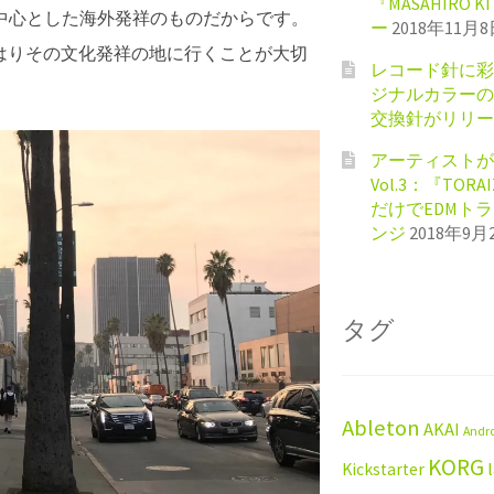
『MASAHIRO 
中心とした海外発祥のものだからです。
ー
2018年11月
はりその文化発祥の地に行くことが大切
レコード針に彩
ジナルカラーのShu
交換針がリリー
アーティストが
Vol.3：『TORA
だけでEDMト
ンジ
2018年9月
タグ
Ableton
AKAI
Andr
KORG
Kickstarter