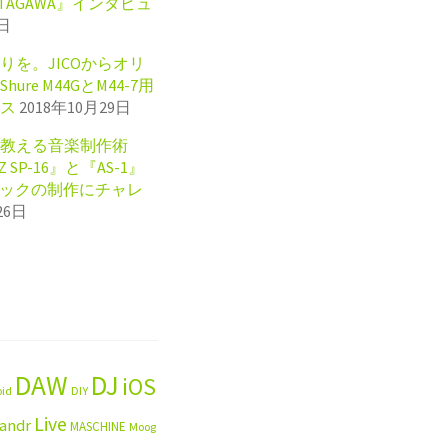
KITAGAWA』インタビュ
8日
りを。JICOからオリ
re M44GとM44-7用
ス
2018年10月29日
教える音楽制作術
IZ SP-16』と『AS-1』
ラックの制作にチャレ
26日
DAW
DJ
iOS
oid
DIY
Live
landr
MASCHINE
Moog