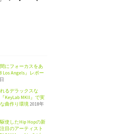
間にフォーカスをあ
8 Los Angels』レポー
5日
れるデラックスな
KeyLab MKll』で実
な曲作り環境
2018年
使したHip Hopの新
注目のアーティスト