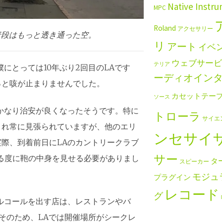
Native Instr
MPC
Roland
アクセサリー
。普段はもっと透き通った空。
リ
アート
イベ
ウェブサービ
テリア
僕にとっては10年ぶり2回目のLAです
ーディオイン
っと咳が止まりませんでした。
カセットテー
ソース
かなり治安が良くなったそうです。特に
トローラ
サイエ
され常に見張られていますが、他のエリ
ンセサイ
際、到着前日にLAのカントリークラブ
サー
入る度に鞄の中身を見せる必要がありまし
タ
スピーカー
モジュ
プラグイン
レコード
グ
ルコールを出す店は、レストランやバ
そのため、LAでは開催場所がシークレ