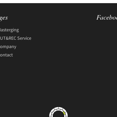
ges
Facebo
asterging
UT&REC Service
Company
ontact