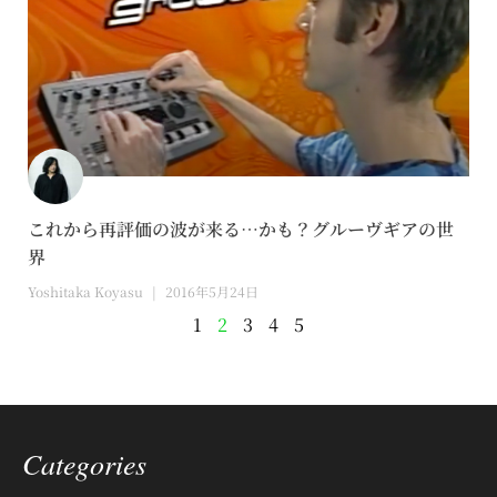
これから再評価の波が来る…かも？グルーヴギアの世
界
Yoshitaka Koyasu
2016年5月24日
1
2
3
4
5
Categories