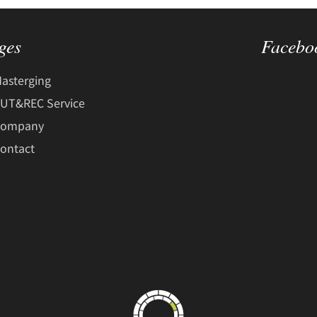
ges
Facebo
asterging
UT&REC Service
Company
ontact