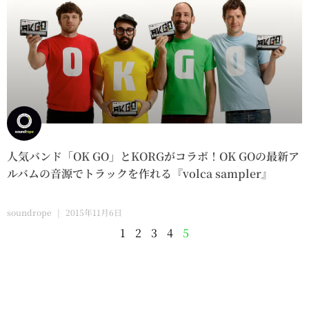
人気バンド「OK GO」とKORGがコラボ！OK GOの最新ア
ルバムの音源でトラックを作れる『volca sampler』
soundrope
2015年11月6日
1
2
3
4
5