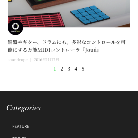
鍵盤やギター、ドラムにも。多彩なコントロールを可
能にする万能MIDIコントローラ『Joué』
soundrope
2016年11月7日
1
2
3
4
5
Categories
FEATURE