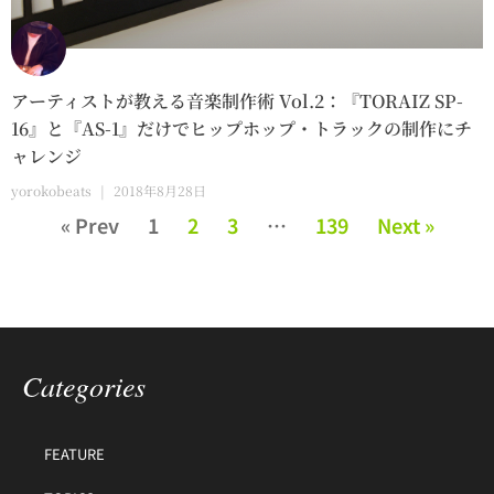
アーティストが教える音楽制作術 Vol.2：『TORAIZ SP-
16』と『AS-1』だけでヒップホップ・トラックの制作にチ
ャレンジ
yorokobeats
2018年8月28日
« Prev
1
2
3
…
139
Next »
Categories
FEATURE