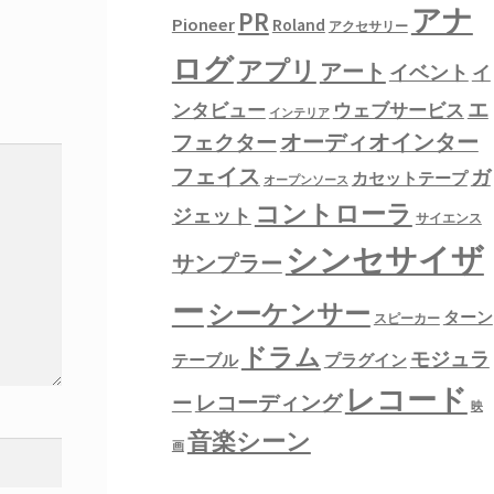
アナ
PR
Pioneer
Roland
アクセサリー
ログ
アプリ
アート
イベント
イ
エ
ンタビュー
ウェブサービス
インテリア
フェクター
オーディオインター
フェイス
ガ
カセットテープ
オープンソース
コントローラ
ジェット
サイエンス
シンセサイザ
サンプラー
ー
シーケンサー
ターン
スピーカー
ドラム
モジュラ
テーブル
プラグイン
レコード
レコーディング
ー
映
音楽シーン
画