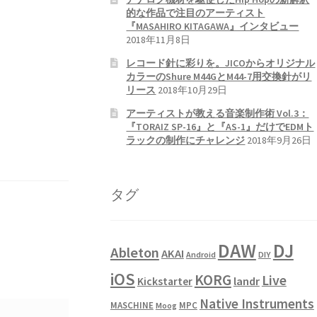
的な作品で注目のアーティスト
『MASAHIRO KITAGAWA』インタビュー
2018年11月8日
レコード針に彩りを。JICOからオリジナル
カラーのShure M44GとM44-7用交換針がリ
リース
2018年10月29日
アーティストが教える音楽制作術 Vol.3：
『TORAIZ SP-16』と『AS-1』だけでEDMト
ラックの制作にチャレンジ
2018年9月26日
タグ
DAW
DJ
Ableton
AKAI
Android
DIY
iOS
KORG
Live
landr
Kickstarter
Native Instruments
MASCHINE
MPC
Moog