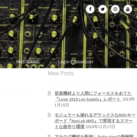
MASTERING
Login Customizer
New Posts
音楽機材より人間にフォーカスをあてた
『Loop 2018 Los Angels』レポート
2019年
1月15日
モジュラーも操れるデラックスなMIDIキー
ボード『KeyLab MKll』で実現するスマー
トな曲作り環境
2018年11月27日
アナログ機材を駆使したHip Hopの新解釈