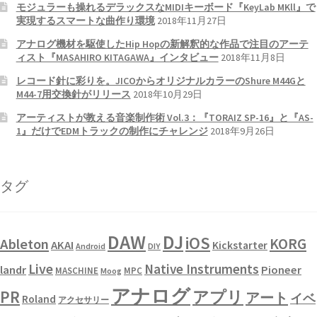
モジュラーも操れるデラックスなMIDIキーボード『KeyLab MKll』で
実現するスマートな曲作り環境
2018年11月27日
アナログ機材を駆使したHip Hopの新解釈的な作品で注目のアーテ
ィスト『MASAHIRO KITAGAWA』インタビュー
2018年11月8日
レコード針に彩りを。JICOからオリジナルカラーのShure M44Gと
M44-7用交換針がリリース
2018年10月29日
アーティストが教える音楽制作術 Vol.3：『TORAIZ SP-16』と『AS-
1』だけでEDMトラックの制作にチャレンジ
2018年9月26日
タグ
DAW
DJ
iOS
KORG
Ableton
AKAI
Kickstarter
Android
DIY
Live
Native Instruments
landr
Pioneer
MASCHINE
MPC
Moog
アナログ
PR
アプリ
アート
イベ
Roland
アクセサリー