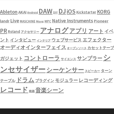
DAW
DJ
iOS
KORG
Ableton
AKAI
Kickstarter
Android
DIY
Live
Native Instruments
landr
Pioneer
MASCHINE
MPC
Moog
アナログ
PR
アプリ
アート
イベ
Roland
アクセサリー
エフェクター
ント
インタビュー
ウェブサービス
インテリア
オーディオインターフェイス
カセットテープ
オープンソース
シ
コントローラ
サンプラー
ガジェット
サイエンス
ンセサイザー
シーケンサー
ターン
スピーカー
ドラム
レコーディング
モジュラー
テーブル
プラグイン
レコード
音楽シーン
映画