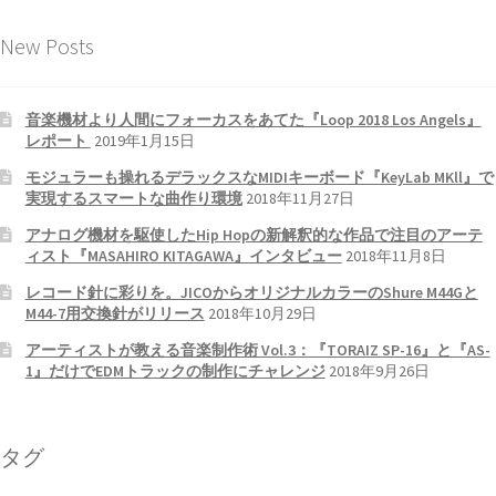
New Posts
音楽機材より人間にフォーカスをあてた『Loop 2018 Los Angels』
レポート
2019年1月15日
モジュラーも操れるデラックスなMIDIキーボード『KeyLab MKll』で
実現するスマートな曲作り環境
2018年11月27日
アナログ機材を駆使したHip Hopの新解釈的な作品で注目のアーテ
ィスト『MASAHIRO KITAGAWA』インタビュー
2018年11月8日
レコード針に彩りを。JICOからオリジナルカラーのShure M44Gと
M44-7用交換針がリリース
2018年10月29日
アーティストが教える音楽制作術 Vol.3：『TORAIZ SP-16』と『AS-
1』だけでEDMトラックの制作にチャレンジ
2018年9月26日
タグ