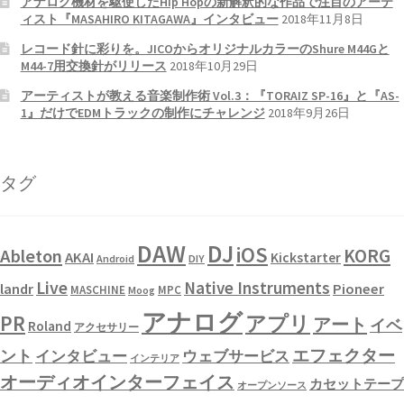
アナログ機材を駆使したHip Hopの新解釈的な作品で注目のアーテ
ィスト『MASAHIRO KITAGAWA』インタビュー
2018年11月8日
レコード針に彩りを。JICOからオリジナルカラーのShure M44Gと
M44-7用交換針がリリース
2018年10月29日
アーティストが教える音楽制作術 Vol.3：『TORAIZ SP-16』と『AS-
1』だけでEDMトラックの制作にチャレンジ
2018年9月26日
タグ
DAW
DJ
iOS
KORG
Ableton
AKAI
Kickstarter
Android
DIY
Live
Native Instruments
landr
Pioneer
MASCHINE
MPC
Moog
アナログ
PR
アプリ
アート
イベ
Roland
アクセサリー
エフェクター
ント
インタビュー
ウェブサービス
インテリア
オーディオインターフェイス
カセットテープ
オープンソース