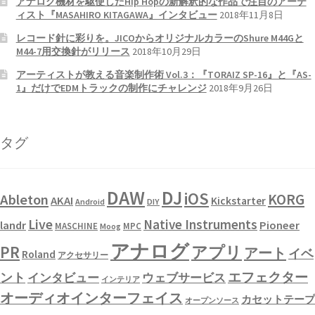
アナログ機材を駆使したHip Hopの新解釈的な作品で注目のアーテ
ィスト『MASAHIRO KITAGAWA』インタビュー
2018年11月8日
レコード針に彩りを。JICOからオリジナルカラーのShure M44Gと
M44-7用交換針がリリース
2018年10月29日
アーティストが教える音楽制作術 Vol.3：『TORAIZ SP-16』と『AS-
1』だけでEDMトラックの制作にチャレンジ
2018年9月26日
タグ
DAW
DJ
iOS
KORG
Ableton
AKAI
Kickstarter
Android
DIY
Live
Native Instruments
landr
Pioneer
MASCHINE
MPC
Moog
アナログ
PR
アプリ
アート
イベ
Roland
アクセサリー
エフェクター
ント
インタビュー
ウェブサービス
インテリア
オーディオインターフェイス
カセットテープ
オープンソース