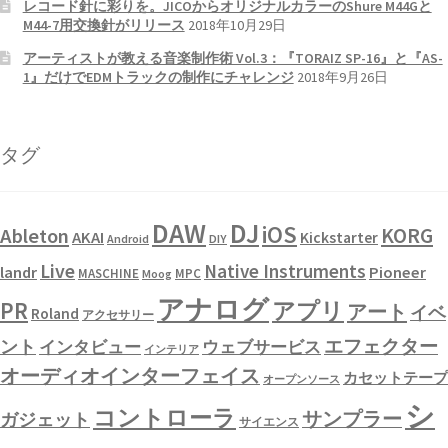
レコード針に彩りを。JICOからオリジナルカラーのShure M44Gと
M44-7用交換針がリリース
2018年10月29日
アーティストが教える音楽制作術 Vol.3：『TORAIZ SP-16』と『AS-
1』だけでEDMトラックの制作にチャレンジ
2018年9月26日
タグ
DAW
DJ
iOS
KORG
Ableton
AKAI
Kickstarter
Android
DIY
Live
Native Instruments
landr
Pioneer
MASCHINE
MPC
Moog
アナログ
PR
アプリ
アート
イベ
Roland
アクセサリー
エフェクター
ント
インタビュー
ウェブサービス
インテリア
オーディオインターフェイス
カセットテープ
オープンソース
シ
コントローラ
サンプラー
ガジェット
サイエンス