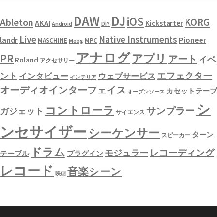
DAW
DJ
iOS
KORG
Ableton
AKAI
Kickstarter
Android
DIY
Live
Native Instruments
landr
Pioneer
MASCHINE
MPC
Moog
アナログ
PR
アプリ
アート
イベ
Roland
アクセサリー
エフェクター
ント
インタビュー
ウェブサービス
インテリア
オーディオインターフェイス
カセットテープ
オープンソース
シ
コントローラ
サンプラー
ガジェット
サイエンス
ンセサイザー
シーケンサー
ターン
スピーカー
ドラム
レコーディング
モジュラー
テーブル
プラグイン
レコード
音楽シーン
映画