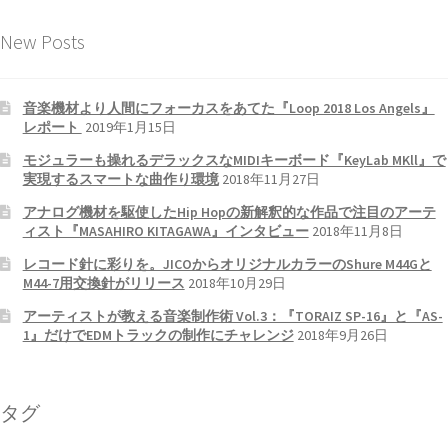
New Posts
音楽機材より人間にフォーカスをあてた『Loop 2018 Los Angels』
レポート
2019年1月15日
モジュラーも操れるデラックスなMIDIキーボード『KeyLab MKll』で
実現するスマートな曲作り環境
2018年11月27日
アナログ機材を駆使したHip Hopの新解釈的な作品で注目のアーテ
ィスト『MASAHIRO KITAGAWA』インタビュー
2018年11月8日
レコード針に彩りを。JICOからオリジナルカラーのShure M44Gと
M44-7用交換針がリリース
2018年10月29日
アーティストが教える音楽制作術 Vol.3：『TORAIZ SP-16』と『AS-
1』だけでEDMトラックの制作にチャレンジ
2018年9月26日
タグ