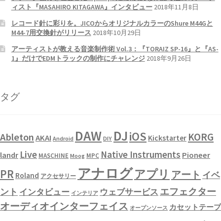
ィスト『MASAHIRO KITAGAWA』インタビュー
2018年11月8日
レコード針に彩りを。JICOからオリジナルカラーのShure M44Gと
M44-7用交換針がリリース
2018年10月29日
アーティストが教える音楽制作術 Vol.3：『TORAIZ SP-16』と『AS-
1』だけでEDMトラックの制作にチャレンジ
2018年9月26日
タグ
DAW
DJ
iOS
KORG
Ableton
AKAI
Kickstarter
Android
DIY
Live
Native Instruments
landr
Pioneer
MASCHINE
MPC
Moog
アナログ
PR
アプリ
アート
イベ
Roland
アクセサリー
エフェクター
ント
インタビュー
ウェブサービス
インテリア
オーディオインターフェイス
カセットテープ
オープンソース