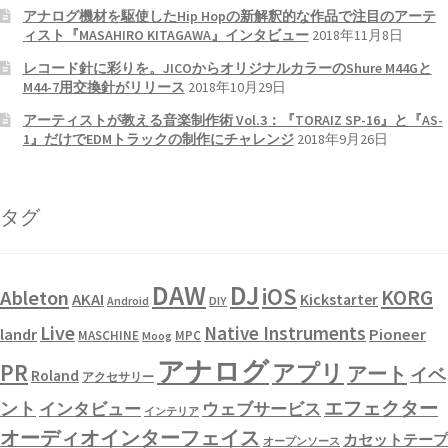
アナログ機材を駆使したHip Hopの新解釈的な作品で注目のアーテ
ィスト『MASAHIRO KITAGAWA』インタビュー
2018年11月8日
レコード針に彩りを。JICOからオリジナルカラーのShure M44Gと
M44-7用交換針がリリース
2018年10月29日
アーティストが教える音楽制作術 Vol.3：『TORAIZ SP-16』と『AS-
1』だけでEDMトラックの制作にチャレンジ
2018年9月26日
タグ
DAW
DJ
iOS
KORG
Ableton
AKAI
Kickstarter
Android
DIY
Live
Native Instruments
landr
Pioneer
MASCHINE
MPC
Moog
アナログ
PR
アプリ
アート
イベ
Roland
アクセサリー
エフェクター
ント
インタビュー
ウェブサービス
インテリア
オーディオインターフェイス
カセットテープ
オープンソース