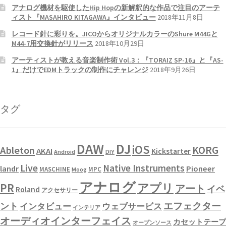
アナログ機材を駆使したHip Hopの新解釈的な作品で注目のアーテ
ィスト『MASAHIRO KITAGAWA』インタビュー
2018年11月8日
レコード針に彩りを。JICOからオリジナルカラーのShure M44Gと
M44-7用交換針がリリース
2018年10月29日
アーティストが教える音楽制作術 Vol.3：『TORAIZ SP-16』と『AS-
1』だけでEDMトラックの制作にチャレンジ
2018年9月26日
タグ
DAW
DJ
iOS
KORG
Ableton
AKAI
Kickstarter
Android
DIY
Live
Native Instruments
landr
Pioneer
MASCHINE
MPC
Moog
アナログ
PR
アプリ
アート
イベ
Roland
アクセサリー
エフェクター
ント
インタビュー
ウェブサービス
インテリア
オーディオインターフェイス
カセットテープ
オープンソース