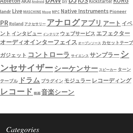
iOS
KORG
Ableton
AKAI
Kickstarter
Android
DIY
Live
Native Instruments
landr
Pioneer
MASCHINE
MPC
Moog
アナログ
PR
アプリ
アート
イベ
Roland
アクセサリー
エフェクター
ント
インタビュー
ウェブサービス
インテリア
オーディオインターフェイス
カセットテープ
オープンソース
シ
コントローラ
サンプラー
ガジェット
サイエンス
ンセサイザー
シーケンサー
ターン
スピーカー
ドラム
レコーディング
モジュラー
テーブル
プラグイン
レコード
音楽シーン
映画
Categories