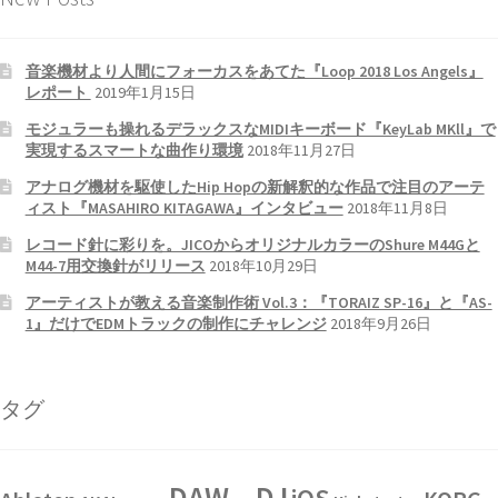
音楽機材より人間にフォーカスをあてた『Loop 2018 Los Angels』
レポート
2019年1月15日
モジュラーも操れるデラックスなMIDIキーボード『KeyLab MKll』で
実現するスマートな曲作り環境
2018年11月27日
アナログ機材を駆使したHip Hopの新解釈的な作品で注目のアーテ
ィスト『MASAHIRO KITAGAWA』インタビュー
2018年11月8日
レコード針に彩りを。JICOからオリジナルカラーのShure M44Gと
M44-7用交換針がリリース
2018年10月29日
アーティストが教える音楽制作術 Vol.3：『TORAIZ SP-16』と『AS-
1』だけでEDMトラックの制作にチャレンジ
2018年9月26日
タグ
DAW
DJ