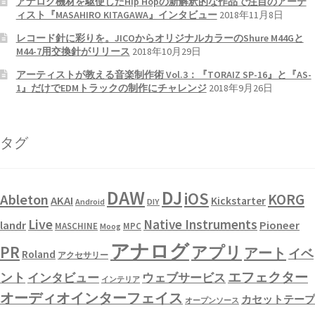
アナログ機材を駆使したHip Hopの新解釈的な作品で注目のアーテ
ィスト『MASAHIRO KITAGAWA』インタビュー
2018年11月8日
レコード針に彩りを。JICOからオリジナルカラーのShure M44Gと
M44-7用交換針がリリース
2018年10月29日
アーティストが教える音楽制作術 Vol.3：『TORAIZ SP-16』と『AS-
1』だけでEDMトラックの制作にチャレンジ
2018年9月26日
タグ
DAW
DJ
iOS
KORG
Ableton
AKAI
Kickstarter
Android
DIY
Live
Native Instruments
landr
Pioneer
MASCHINE
MPC
Moog
アナログ
PR
アプリ
アート
イベ
Roland
アクセサリー
エフェクター
ント
インタビュー
ウェブサービス
インテリア
オーディオインターフェイス
カセットテープ
オープンソース