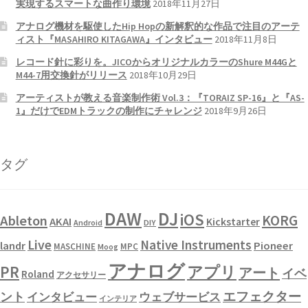
実現するスマートな曲作り環境
2018年11月27日
アナログ機材を駆使したHip Hopの新解釈的な作品で注目のアーテ
ィスト『MASAHIRO KITAGAWA』インタビュー
2018年11月8日
レコード針に彩りを。JICOからオリジナルカラーのShure M44Gと
M44-7用交換針がリリース
2018年10月29日
アーティストが教える音楽制作術 Vol.3：『TORAIZ SP-16』と『AS-
1』だけでEDMトラックの制作にチャレンジ
2018年9月26日
タグ
DAW
DJ
iOS
KORG
Ableton
AKAI
Kickstarter
Android
DIY
Live
Native Instruments
landr
Pioneer
MASCHINE
MPC
Moog
アナログ
PR
アプリ
アート
イベ
Roland
アクセサリー
エフェクター
ント
インタビュー
ウェブサービス
インテリア