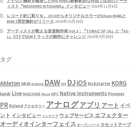
アナログ機材を駆使したHip Hopの新解釈的な作品で注目のアーテ
ィスト『MASAHIRO KITAGAWA』インタビュー
2018年11月8日
レコード針に彩りを。JICOからオリジナルカラーのShure M44Gと
M44-7用交換針がリリース
2018年10月29日
アーティストが教える音楽制作術 Vol.3：『TORAIZ SP-16』と『AS-
1』だけでEDMトラックの制作にチャレンジ
2018年9月26日
タグ
DAW
DJ
iOS
KORG
Ableton
AKAI
Kickstarter
Android
DIY
Live
Native Instruments
landr
Pioneer
MASCHINE
MPC
Moog
アナログ
PR
アプリ
アート
イベ
Roland
アクセサリー
エフェクター
ント
インタビュー
ウェブサービス
インテリア
オーディオインターフェイス
カセットテープ
オープンソース