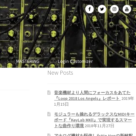
MASTERING
Login Customizer
New Posts
音楽機材より人間にフォーカスをあてた
『Loop 2018 Los Angels』レポート
2019年
1月15日
モジュラーも操れるデラックスなMIDIキー
ボード『KeyLab MKll』で実現するスマー
トな曲作り環境
2018年11月27日
アナログ機材を駆使したHip Hopの新解釈