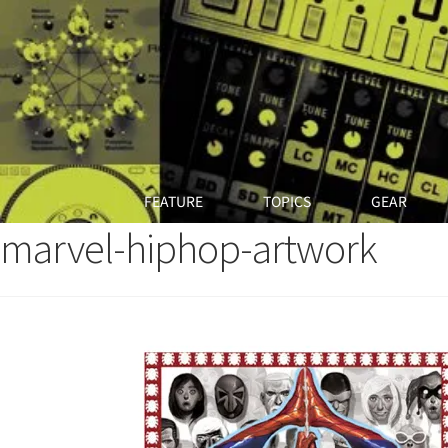
FEATURE
TOPICS
GEAR
marvel-hiphop-artwork