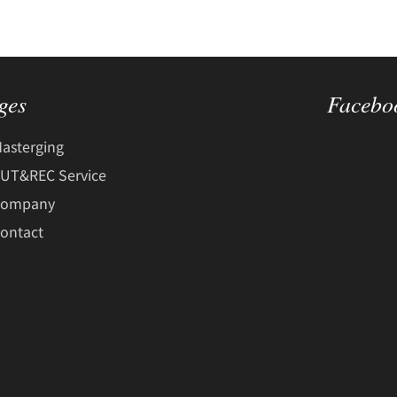
ges
Facebo
asterging
UT&REC Service
Company
ontact