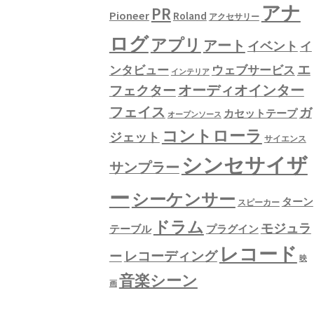
アナ
PR
Pioneer
Roland
アクセサリー
ログ
アプリ
アート
イベント
イ
エ
ンタビュー
ウェブサービス
インテリア
フェクター
オーディオインター
フェイス
ガ
カセットテープ
オープンソース
コントローラ
ジェット
サイエンス
シンセサイザ
サンプラー
ー
シーケンサー
ターン
スピーカー
ドラム
モジュラ
テーブル
プラグイン
レコード
レコーディング
ー
映
音楽シーン
画