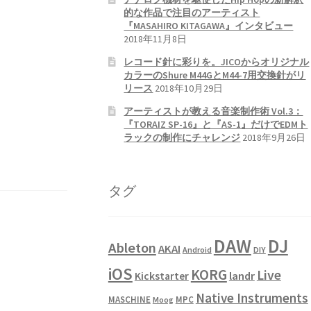
的な作品で注目のアーティスト
『MASAHIRO KITAGAWA』インタビュー
2018年11月8日
レコード針に彩りを。JICOからオリジナル
カラーのShure M44GとM44-7用交換針がリ
リース
2018年10月29日
アーティストが教える音楽制作術 Vol.3：
『TORAIZ SP-16』と『AS-1』だけでEDMト
ラックの制作にチャレンジ
2018年9月26日
タグ
DAW
DJ
Ableton
AKAI
Android
DIY
iOS
KORG
Live
landr
Kickstarter
Native Instruments
MASCHINE
MPC
Moog