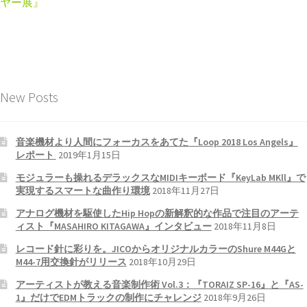
ヤー展』
New Posts
音楽機材より人間にフォーカスをあてた『Loop 2018 Los Angels』
レポート
2019年1月15日
モジュラーも操れるデラックスなMIDIキーボード『KeyLab MKll』で
実現するスマートな曲作り環境
2018年11月27日
アナログ機材を駆使したHip Hopの新解釈的な作品で注目のアーテ
ィスト『MASAHIRO KITAGAWA』インタビュー
2018年11月8日
レコード針に彩りを。JICOからオリジナルカラーのShure M44Gと
M44-7用交換針がリリース
2018年10月29日
アーティストが教える音楽制作術 Vol.3：『TORAIZ SP-16』と『AS-
1』だけでEDMトラックの制作にチャレンジ
2018年9月26日