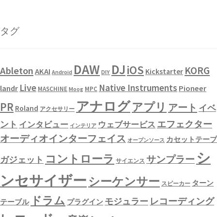
タグ
DAW
DJ
iOS
KORG
Ableton
AKAI
Kickstarter
Android
DIY
Live
Native Instruments
landr
Pioneer
MASCHINE
MPC
Moog
アナログ
PR
アプリ
アート
イベ
Roland
アクセサリー
エフェクター
ント
インタビュー
ウェブサービス
インテリア
オーディオインターフェイス
カセットテープ
オープンソース
シ
コントローラ
サンプラー
ガジェット
サイエンス
ンセサイザー
シーケンサー
ターン
スピーカー
ドラム
レコーディング
モジュラー
テーブル
プラグイン