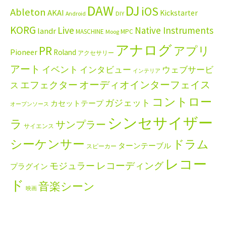
DAW
DJ
iOS
Ableton
AKAI
Kickstarter
Android
DIY
KORG
Live
Native Instruments
landr
MASCHINE
MPC
Moog
アナログ
PR
アプリ
Pioneer
Roland
アクセサリー
アート
イベント
インタビュー
ウェブサービ
インテリア
エフェクター
オーディオインターフェイス
ス
コントロー
ガジェット
カセットテープ
オープンソース
シンセサイザー
ラ
サンプラー
サイエンス
シーケンサー
ドラム
ターンテーブル
スピーカー
レコー
レコーディング
モジュラー
プラグイン
ド
音楽シーン
映画