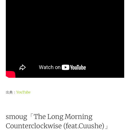
出典：
YouTube
smoug「The Long Morning
Counterclockwise (feat.Cuushe)」