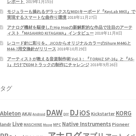
レポート
2019年1月15日
モジュラーも操れるデラックスなMIDIキーボード『KeyLab MKll』で
実現するスマートな曲作り環境
2018年11月27日
アナログ機材を駆使したHip Hopの新解釈的な作品で注目のアーテ
ィスト『MASAHIRO KITAGAWA』インタビュー
2018年11月8日
レコード針に彩りを。JICOからオリジナルカラーのShure M44Gと
M44-7用交換針がリリース
2018年10月29日
アーティストが教える音楽制作術 Vol.3：『TORAIZ SP-16』と『AS-
1』だけでEDMトラックの制作にチャレンジ
2018年9月26日
タグ
DAW
DJ
iOS
KORG
Ableton
AKAI
Kickstarter
Android
DIY
Live
Native Instruments
landr
Pioneer
MASCHINE
MPC
Moog
アナログ
PR
アプリ