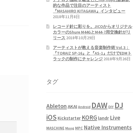
的な作品で注目のアーティスト
『MASAHIRO KITAGAWA』インタビュー
2018年11月8日
レコード針に彩りを。JICOからオリジナル
カラーのShure M44GとM44-7用交換針がリ
リース
2018年10月29日
アーティストが教える音楽制作術 Vol.3：
『TORAIZ SP-16』と『AS-1』だけでEDMト
ラックの制作にチャレンジ
2018年9月26日
タグ
DAW
DJ
Ableton
AKAI
Android
DIY
iOS
KORG
Live
landr
Kickstarter
Native Instruments
MASCHINE
MPC
Moog