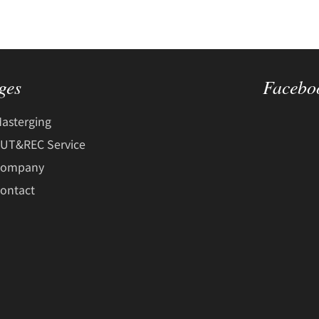
ges
Facebo
asterging
UT&REC Service
Company
ontact