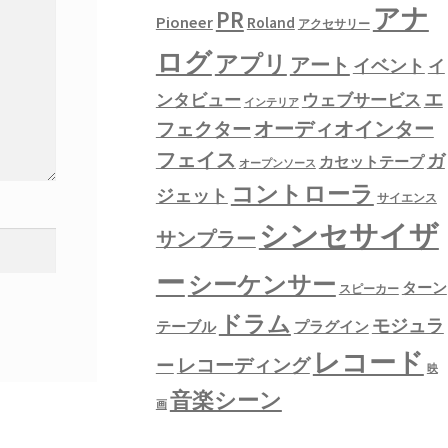
アナ
PR
Pioneer
Roland
アクセサリー
ログ
アプリ
アート
イベント
イ
エ
ンタビュー
ウェブサービス
インテリア
フェクター
オーディオインター
フェイス
ガ
カセットテープ
オープンソース
コントローラ
ジェット
サイエンス
シンセサイザ
サンプラー
ー
シーケンサー
ターン
スピーカー
ドラム
モジュラ
テーブル
プラグイン
レコード
レコーディング
ー
映
音楽シーン
画