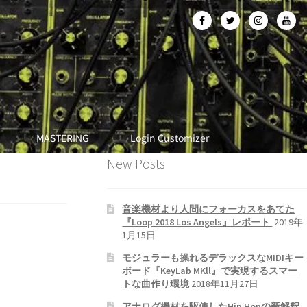
MASTERING
Login Customizer
New Posts
音楽機材より人間にフォーカスをあてた
『Loop 2018 Los Angels』レポート
2019年
1月15日
モジュラーも操れるデラックスなMIDIキー
ボード『KeyLab MKll』で実現するスマー
トな曲作り環境
2018年11月27日
アナログ機材を駆使したHip Hopの新解釈