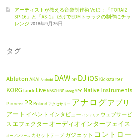
アーティストが教える音楽制作術 Vol.3：『TORAIZ
SP-16』と『AS-1』だけでEDMトラックの制作にチャ
レンジ
2018年9月26日
タグ
DAW
DJ
iOS
Ableton
AKAI
Kickstarter
Android
DIY
KORG
Live
Native Instruments
landr
MASCHINE
MPC
Moog
アナログ
PR
アプリ
Pioneer
Roland
アクセサリー
アート
イベント
インタビュー
ウェブサービ
インテリア
エフェクター
オーディオインターフェイス
ス
コントロー
ガジェット
カセットテープ
オープンソース