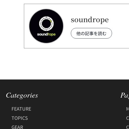
soundrope
他の記事を読む
Categories
Pa
FEATURE
M
TOPICS
C
GEAR