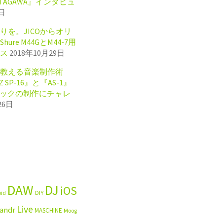
KITAGAWA』インタビュ
8日
りを。JICOからオリ
re M44GとM44-7用
ス
2018年10月29日
教える音楽制作術
IZ SP-16』と『AS-1』
ラックの制作にチャレ
26日
DAW
DJ
iOS
oid
DIY
Live
landr
MASCHINE
Moog