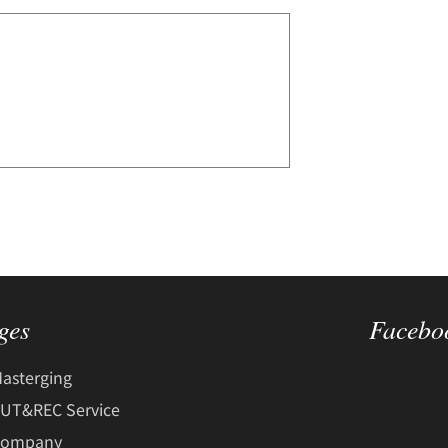
ges
Facebo
asterging
UT&REC Service
Company