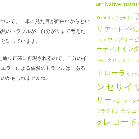
Native Instr
MPC
Roland
アクセサリー
由について、「単に見た目が面白いからとい
リ
アート
イベ
偶然のトラブルが、自分が今まで考えた
ウェブサービ
」と語っています。
テリア
ーディオイン
だ通り正確に再現されるので、自分のイ
カセットテー
ソース
、エラーによる偶然のトラブルは、ある
トローラ
サイエ
るのかもしれませんね。
ンセサイ
サー
タ
スピーカー
モジュ
プラグイン
レコード
グ