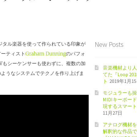
New Posts
ジタル楽器を使って作られている印象が
アーティスト
Graham Dunning
のパフォ
Wもシーケンサーも使わずに、複数の加
音楽機材より人
のようなシステムでテクノを作り上げま
てた『Loop 201
ト
2019年1月1
モジュラーも操
MIDIキーボード『
現するスマート
11月27日
アナログ機材を駆
解釈的な作品で