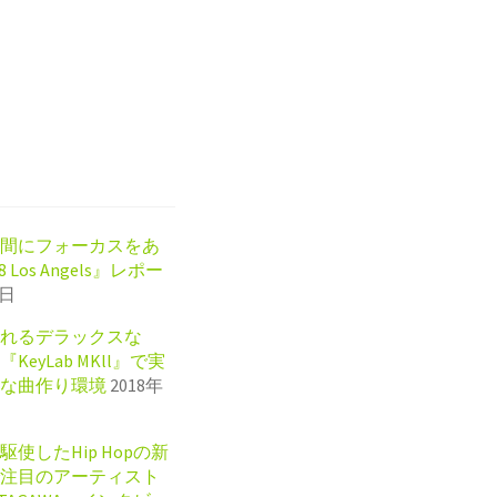
間にフォーカスをあ
8 Los Angels』レポー
5日
れるデラックスな
KeyLab MKll』で実
な曲作り環境
2018年
使したHip Hopの新
注目のアーティスト