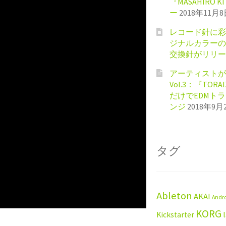
『MASAHIRO 
ー
2018年11月
レコード針に彩
ジナルカラーのShu
交換針がリリー
アーティストが
Vol.3：『TORA
だけでEDMト
ンジ
2018年9月
タグ
Ableton
AKAI
Andr
KORG
Kickstarter