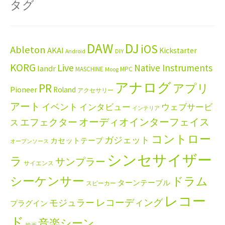
タグ
DAW
DJ
iOS
Ableton
AKAI
Kickstarter
Android
DIY
KORG
Live
Native Instruments
landr
MASCHINE
MPC
Moog
アナログ
PR
アプリ
Pioneer
Roland
アクセサリー
アート
イベント
インタビュー
ウェブサービ
インテリア
エフェクター
オーディオインターフェイス
ス
コントロー
ガジェット
カセットテープ
オープンソース
シンセサイザー
ラ
サンプラー
サイエンス
シーケンサー
ドラム
ターンテーブル
スピーカー
レコー
レコーディング
モジュラー
プラグイン
ド
音楽シーン