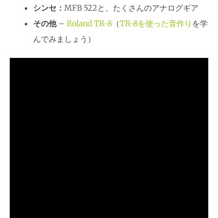
シンセ：
MFB 522と、たくさんのアナログギア
その他
–
Roland TR-8
（
TR-8を使った音作り
を学
んでみましょう）