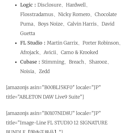
Logic：
Disclosure、Hardwell、
Flosstradamus、Nicky Romero、Chocolate
Puma、Boys Noize、Calvin Harris、David
Guetta
FL Studio：
Martin Garrix、Porter Robinson、
Afrojack、Avicii、Camo & Krooked
Cubase：
Stimming、Breach、Sharooz、
Noisia、Zedd
[amazonjs asin=”B00BLI5KF0″ locale=”JP”
title=”ABLETON DAW Live9 Suite”]
[amazonjs asin=”B0107NID8U” locale=”JP”
title=”Image-Line FL STUDIO 12 SIGNATURE
BUNDLE【国内正規品】”]