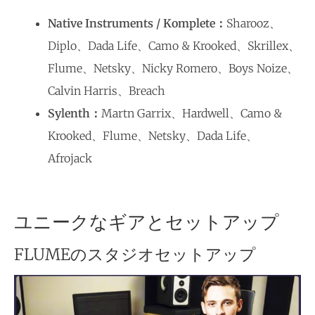
Native Instruments /
Komplete
：
Sharooz、
Diplo、Dada Life、Camo & Krooked、Skrillex、
Flume、Netsky、Nicky Romero、Boys Noize、
Calvin Harris、Breach
Sylenth：
Martn Garrix、Hardwell、Camo &
Krooked、Flume、Netsky、Dada Life、
Afrojack
ユニークなギアとセットアップ
FLUMEのスタジオセットアップ