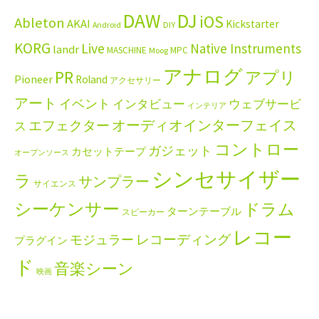
DAW
DJ
iOS
Ableton
AKAI
Kickstarter
Android
DIY
KORG
Live
Native Instruments
landr
MASCHINE
MPC
Moog
アナログ
PR
アプリ
Pioneer
Roland
アクセサリー
アート
イベント
インタビュー
ウェブサービ
インテリア
エフェクター
オーディオインターフェイス
ス
コントロー
ガジェット
カセットテープ
オープンソース
シンセサイザー
ラ
サンプラー
サイエンス
シーケンサー
ドラム
ターンテーブル
スピーカー
レコー
レコーディング
モジュラー
プラグイン
ド
音楽シーン
映画