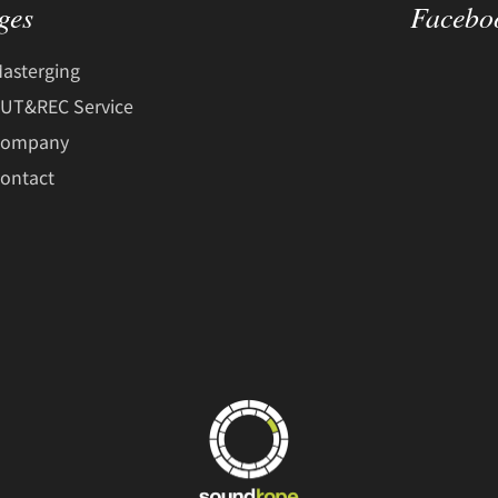
ges
Facebo
asterging
UT&REC Service
Company
ontact