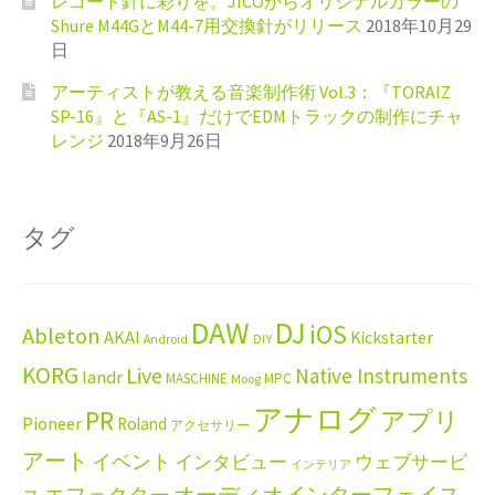
レコード針に彩りを。JICOからオリジナルカラーの
Shure M44GとM44-7用交換針がリリース
2018年10月29
日
アーティストが教える音楽制作術 Vol.3：『TORAIZ
SP-16』と『AS-1』だけでEDMトラックの制作にチャ
レンジ
2018年9月26日
タグ
DAW
DJ
iOS
Ableton
AKAI
Kickstarter
Android
DIY
KORG
Live
Native Instruments
landr
MASCHINE
MPC
Moog
アナログ
PR
アプリ
Pioneer
Roland
アクセサリー
アート
イベント
インタビュー
ウェブサービ
インテリア