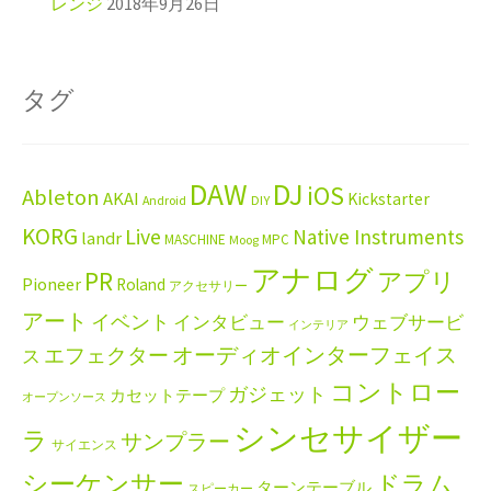
レンジ
2018年9月26日
タグ
DAW
DJ
iOS
Ableton
AKAI
Kickstarter
Android
DIY
KORG
Live
Native Instruments
landr
MASCHINE
MPC
Moog
アナログ
PR
アプリ
Pioneer
Roland
アクセサリー
アート
イベント
インタビュー
ウェブサービ
インテリア
エフェクター
オーディオインターフェイス
ス
コントロー
ガジェット
カセットテープ
オープンソース
シンセサイザー
ラ
サンプラー
サイエンス
シーケンサー
ドラム
ターンテーブル
スピーカー