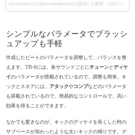
soundropeさん(@soundropecom)が投稿した動画 –
2015 10月 12 9:34午後 PDT
シンプルなパラメータでブラッシ
ュアップも手軽
作成したビートのパラメータを調整して、バランスを整
えます。TR-8には、各サウンドごとに
チューン
と
ディケ
イ
のパラメータが搭載されているので、調整も簡単。キ
ックとスネアには、
アタック
や
コンプ
などのパラメータ
も搭載されているので、簡易的なコントロールで、高い
効果を得ることができます。
なかでも驚きなのが、キックのディケイを長くした時の
サブベースが加わったような太いキックの鳴りです。デ