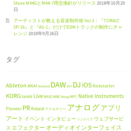
Shure M44GとM44-7用交換針がリリース
2018年10月29
日
アーティストが教える音楽制作術 Vol.3：『TORAIZ
SP-16』と『AS-1』だけでEDMトラックの制作にチャ
レンジ
2018年9月26日
タグ
DAW
DJ
iOS
Ableton
AKAI
Kickstarter
Android
DIY
KORG
Live
Native Instruments
landr
MASCHINE
MPC
Moog
アナログ
PR
アプリ
Pioneer
Roland
アクセサリー
アート
イベント
インタビュー
ウェブサービ
インテリア
エフェクター
オーディオインターフェイス
ス