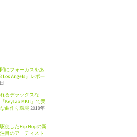
間にフォーカスをあ
8 Los Angels』レポー
5日
れるデラックスな
KeyLab MKll』で実
な曲作り環境
2018年
使したHip Hopの新
注目のアーティスト