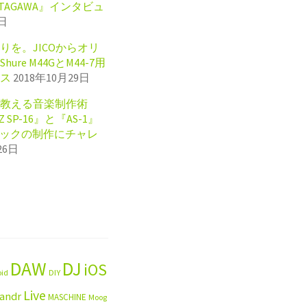
KITAGAWA』インタビュ
8日
りを。JICOからオリ
re M44GとM44-7用
ス
2018年10月29日
教える音楽制作術
IZ SP-16』と『AS-1』
ラックの制作にチャレ
26日
DAW
DJ
iOS
oid
DIY
Live
landr
MASCHINE
Moog