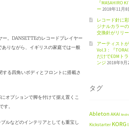
『MASAHIRO 
ー
2018年11月
レコード針に彩
ジナルカラーのShu
交換針がリリー
ヤー。DANSETTEのレコードプレイヤー
アーティストが
品でありながら、イギリスの家庭では一般
Vol.3：『TORA
だけでEDMト
ンジ
2018年9月
開閉する四角いボディとフロントに搭載さ
タグ
部にオプションで脚を付けて据え置くこ
です。
Ableton
AKAI
Andr
ーブルなどのインテリアとしても重宝し
KORG
Kickstarter