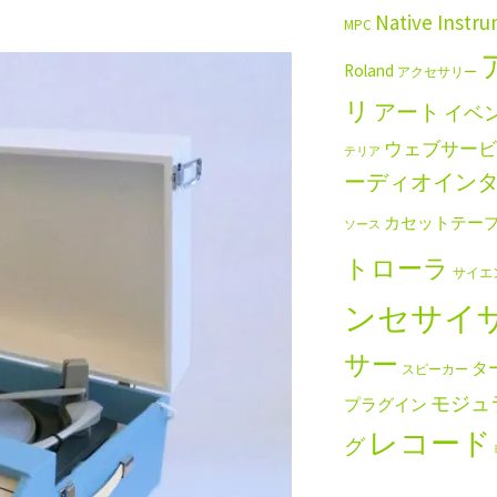
Native Instr
MPC
Roland
アクセサリー
リ
アート
イベ
ウェブサービ
テリア
ーディオイン
カセットテー
ソース
トローラ
サイエ
ンセサイ
サー
タ
スピーカー
モジュ
プラグイン
レコード
グ