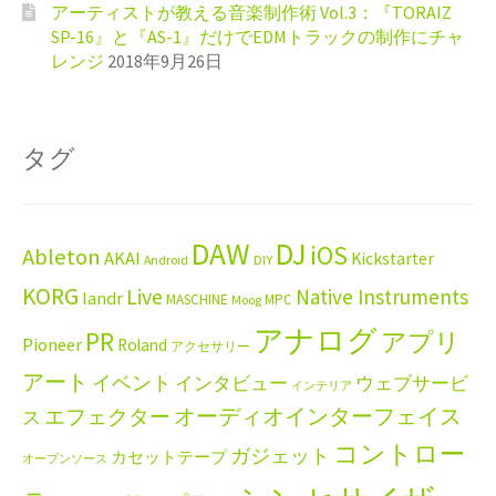
アーティストが教える音楽制作術 Vol.3：『TORAIZ
SP-16』と『AS-1』だけでEDMトラックの制作にチャ
レンジ
2018年9月26日
タグ
DAW
DJ
iOS
Ableton
AKAI
Kickstarter
Android
DIY
KORG
Live
Native Instruments
landr
MASCHINE
MPC
Moog
アナログ
PR
アプリ
Pioneer
Roland
アクセサリー
アート
イベント
インタビュー
ウェブサービ
インテリア
エフェクター
オーディオインターフェイス
ス
コントロー
ガジェット
カセットテープ
オープンソース