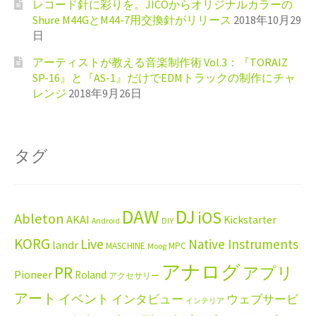
レコード針に彩りを。JICOからオリジナルカラーの
Shure M44GとM44-7用交換針がリリース
2018年10月29
日
アーティストが教える音楽制作術 Vol.3：『TORAIZ
SP-16』と『AS-1』だけでEDMトラックの制作にチャ
レンジ
2018年9月26日
タグ
DAW
DJ
iOS
Ableton
AKAI
Kickstarter
Android
DIY
KORG
Live
Native Instruments
landr
MASCHINE
MPC
Moog
アナログ
PR
アプリ
Pioneer
Roland
アクセサリー
アート
イベント
インタビュー
ウェブサービ
インテリア