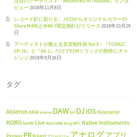
注目のアーティスト『MASAHIRO KITAGAWA』インタ
ビュー
2018年11月8日
レコード針に彩りを。JICOからオリジナルカラーの
Shure M44GとM44-7用交換針がリリース
2018年10月29
日
アーティストが教える音楽制作術 Vol.3：『TORAIZ
SP-16』と『AS-1』だけでEDMトラックの制作にチャ
レンジ
2018年9月26日
タグ
DAW
DJ
iOS
Ableton
AKAI
Kickstarter
Android
DIY
KORG
Live
Native Instruments
landr
MASCHINE
MPC
Moog
アナログ
PR
アプリ
Pioneer
Roland
アクセサリー