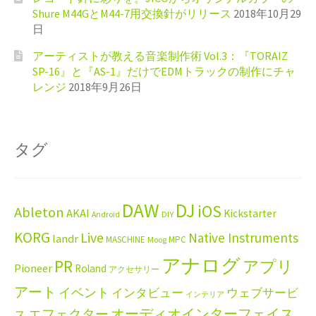
Shure M44GとM44-7用交換針がリリース
2018年10月29
日
アーティストが教える音楽制作術 Vol.3：『TORAIZ
SP-16』と『AS-1』だけでEDMトラックの制作にチャ
レンジ
2018年9月26日
タグ
DAW
DJ
iOS
Ableton
AKAI
Kickstarter
Android
DIY
KORG
Live
Native Instruments
landr
MASCHINE
MPC
Moog
アナログ
PR
アプリ
Pioneer
Roland
アクセサリー
アート
イベント
インタビュー
ウェブサービ
インテリア
エフェクター
オーディオインターフェイス
ス