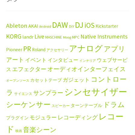
DAW
DJ
iOS
Ableton
AKAI
Kickstarter
Android
DIY
KORG
Live
Native Instruments
landr
MASCHINE
MPC
Moog
アナログ
PR
アプリ
Pioneer
Roland
アクセサリー
アート
イベント
インタビュー
ウェブサービ
インテリア
エフェクター
オーディオインターフェイス
ス
コントロー
ガジェット
カセットテープ
オープンソース
シンセサイザー
ラ
サンプラー
サイエンス
シーケンサー
ドラム
ターンテーブル
スピーカー
レコー
レコーディング
モジュラー
プラグイン
ド
音楽シーン
映画