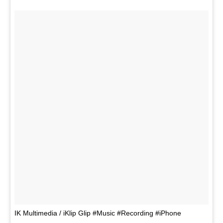
IK Multimedia / iKlip Glip #Music #Recording #iPhone