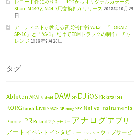
レコード針に彩りを。JICOからオリジナルカラーの
Shure M44GとM44-7用交換針がリリース
2018年10月29
日
アーティストが教える音楽制作術 Vol.3：『TORAIZ
SP-16』と『AS-1』だけでEDMトラックの制作にチャ
レンジ
2018年9月26日
タグ
DAW
DJ
iOS
Ableton
AKAI
Kickstarter
Android
DIY
KORG
Live
Native Instruments
landr
MASCHINE
MPC
Moog
アナログ
PR
アプリ
Pioneer
Roland
アクセサリー
アート
イベント
インタビュー
ウェブサービ
インテリア