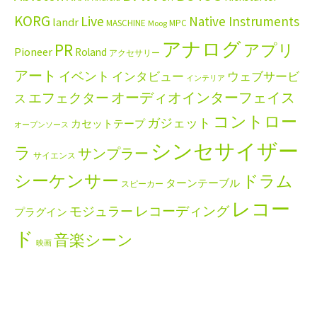
KORG
Live
Native Instruments
landr
MASCHINE
MPC
Moog
アナログ
PR
アプリ
Pioneer
Roland
アクセサリー
アート
イベント
インタビュー
ウェブサービ
インテリア
エフェクター
オーディオインターフェイス
ス
コントロー
ガジェット
カセットテープ
オープンソース
シンセサイザー
ラ
サンプラー
サイエンス
シーケンサー
ドラム
ターンテーブル
スピーカー
レコー
レコーディング
モジュラー
プラグイン
ド
音楽シーン
映画