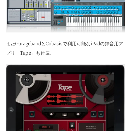
またGaragebandとCubasisで利用可能なiPadの録音用ア
プリ「Tape」も付属。