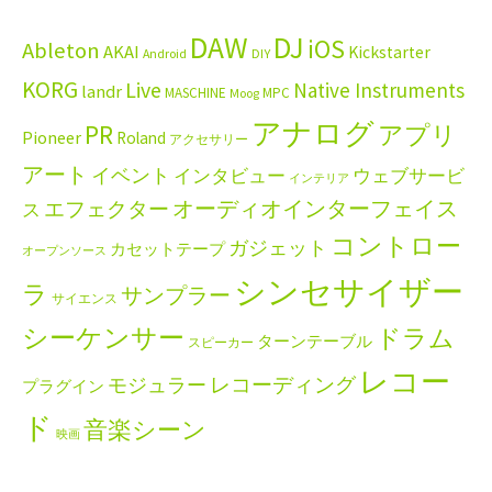
DAW
DJ
iOS
Ableton
AKAI
Kickstarter
Android
DIY
KORG
Live
Native Instruments
landr
MASCHINE
MPC
Moog
アナログ
PR
アプリ
Pioneer
Roland
アクセサリー
アート
イベント
インタビュー
ウェブサービ
インテリア
エフェクター
オーディオインターフェイス
ス
コントロー
ガジェット
カセットテープ
オープンソース
シンセサイザー
ラ
サンプラー
サイエンス
シーケンサー
ドラム
ターンテーブル
スピーカー
レコー
レコーディング
モジュラー
プラグイン
ド
音楽シーン
映画