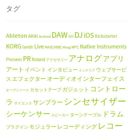
タグ
DAW
DJ
iOS
Ableton
AKAI
Kickstarter
Android
DIY
KORG
Live
Native Instruments
landr
MASCHINE
MPC
Moog
アナログ
PR
アプリ
Pioneer
Roland
アクセサリー
アート
イベント
インタビュー
ウェブサービ
インテリア
エフェクター
オーディオインターフェイス
ス
コントロー
ガジェット
カセットテープ
オープンソース
シンセサイザー
ラ
サンプラー
サイエンス
シーケンサー
ドラム
ターンテーブル
スピーカー
レコー
レコーディング
モジュラー
プラグイン