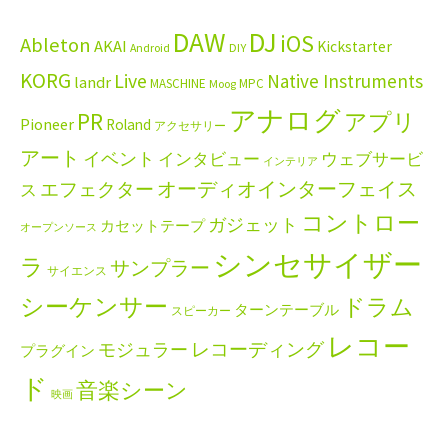
DAW
DJ
iOS
Ableton
AKAI
Kickstarter
Android
DIY
KORG
Live
Native Instruments
landr
MASCHINE
MPC
Moog
アナログ
PR
アプリ
Pioneer
Roland
アクセサリー
アート
イベント
インタビュー
ウェブサービ
インテリア
エフェクター
オーディオインターフェイス
ス
コントロー
ガジェット
カセットテープ
オープンソース
シンセサイザー
ラ
サンプラー
サイエンス
シーケンサー
ドラム
ターンテーブル
スピーカー
レコー
レコーディング
モジュラー
プラグイン
ド
音楽シーン
映画