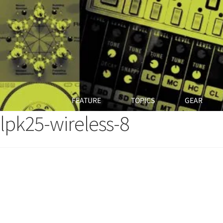
FEATURE
TOPICS
GEAR
lpk25-wireless-8