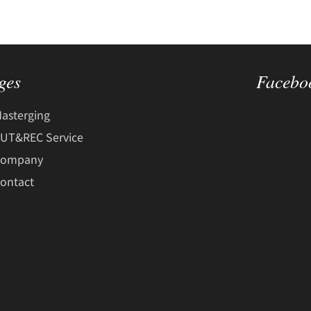
ges
Facebo
asterging
UT&REC Service
Company
ontact