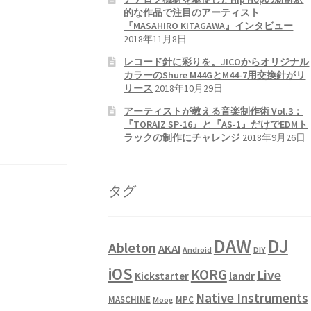
的な作品で注目のアーティスト
『MASAHIRO KITAGAWA』インタビュー
2018年11月8日
レコード針に彩りを。JICOからオリジナル
カラーのShure M44GとM44-7用交換針がリ
リース
2018年10月29日
アーティストが教える音楽制作術 Vol.3：
『TORAIZ SP-16』と『AS-1』だけでEDMト
ラックの制作にチャレンジ
2018年9月26日
タグ
DAW
DJ
Ableton
AKAI
Android
DIY
iOS
KORG
Live
landr
Kickstarter
Native Instruments
MASCHINE
MPC
Moog