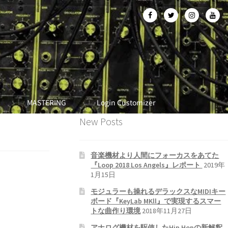
MASTERING
Login Customizer
New Posts
音楽機材より人間にフォーカスをあてた
『Loop 2018 Los Angels』レポート
2019年
1月15日
モジュラーも操れるデラックスなMIDIキー
ボード『KeyLab MKll』で実現するスマー
トな曲作り環境
2018年11月27日
アナログ機材を駆使したHip Hopの新解釈