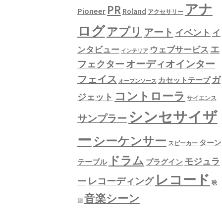
アナ
PR
Pioneer
Roland
アクセサリー
ログ
アプリ
アート
イベント
イ
エ
ンタビュー
ウェブサービス
インテリア
フェクター
オーディオインター
フェイス
ガ
カセットテープ
オープンソース
コントローラ
ジェット
サイエンス
シンセサイザ
サンプラー
ー
シーケンサー
ターン
スピーカー
ドラム
モジュラ
テーブル
プラグイン
レコード
レコーディング
ー
映
音楽シーン
画