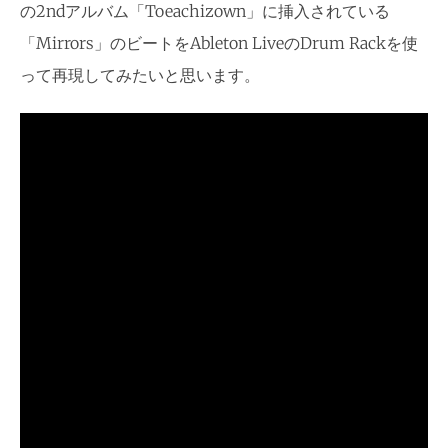
の2ndアルバム「Toeachizown」に挿入されている
「Mirrors」のビートをAbleton LiveのDrum Rackを使
って再現してみたいと思います。