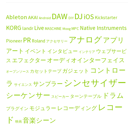
DAW
DJ
iOS
Ableton
AKAI
Kickstarter
Android
DIY
KORG
Live
Native Instruments
landr
MASCHINE
MPC
Moog
アナログ
PR
アプリ
Pioneer
Roland
アクセサリー
アート
イベント
インタビュー
ウェブサービ
インテリア
エフェクター
オーディオインターフェイス
ス
コントロー
ガジェット
カセットテープ
オープンソース
シンセサイザー
ラ
サンプラー
サイエンス
シーケンサー
ドラム
ターンテーブル
スピーカー
レコー
レコーディング
モジュラー
プラグイン
ド
音楽シーン
映画