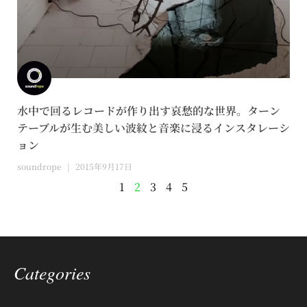
水中で回るレコードが作り出す哀愁的な世界。ターン
テーブルが生む美しい波紋と音楽に浸るインスタレーシ
ョン
soundrope
2015年9月17日
1
2
3
4
5
Categories